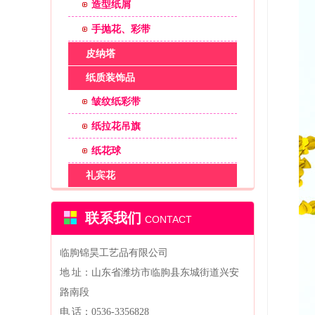
造型纸屑
手抛花、彩带
皮纳塔
纸质装饰品
皱纹纸彩带
纸拉花吊旗
纸花球
礼宾花
联系我们
CONTACT
临朐锦昊工艺品有限公司
地 址：山东省潍坊市临朐县东城街道兴安
路南段
电 话：0536-3356828