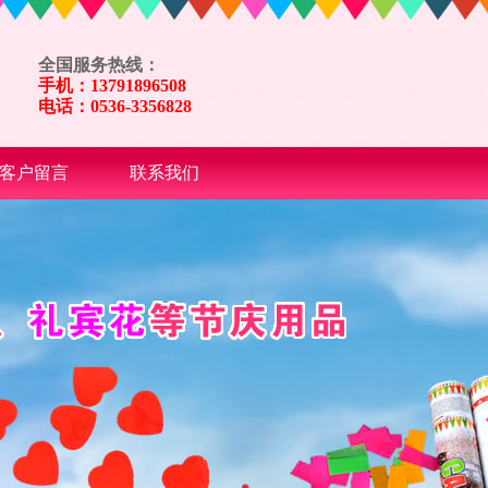
全国服务热线：
手机：13791896508
电话：0536-3356828
客户留言
联系我们