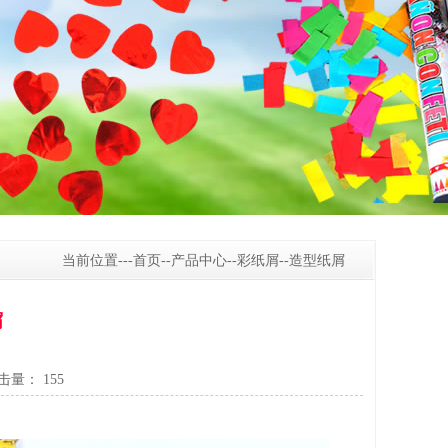
当前位置---
首页
--
产品中心
--
彩纸屑
--
造型纸屑
屑
 点击量：
155