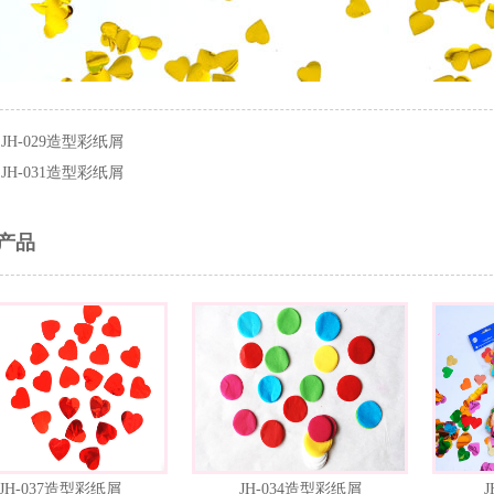
：
JH-029造型彩纸屑
：
JH-031造型彩纸屑
产品
JH-037造型彩纸屑
JH-034造型彩纸屑
J