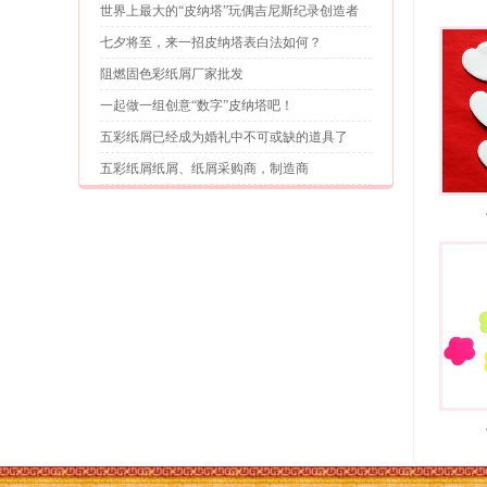
世界上最大的“皮纳塔”玩偶吉尼斯纪录创造者
七夕将至，来一招皮纳塔表白法如何？
阻燃固色彩纸屑厂家批发
一起做一组创意“数字”皮纳塔吧！
五彩纸屑已经成为婚礼中不可或缺的道具了
五彩纸屑纸屑、纸屑采购商，制造商