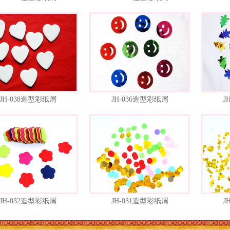
JH-038造型彩纸屑
JH-036造型彩纸屑
J
JH-032造型彩纸屑
JH-031造型彩纸屑
J