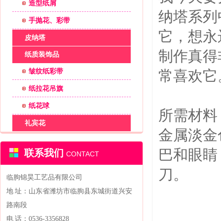
造型纸屑
纳塔系列
手抛花、彩带
它，想永
皮纳塔
制作真得
纸质装饰品
皱纹纸彩带
常喜欢它
纸拉花吊旗
纸花球
所需材料
礼宾花
金属淡金
巴和眼睛
联系我们
CONTACT
刀。
临朐锦昊工艺品有限公司
地 址：山东省潍坊市临朐县东城街道兴安
路南段
电 话：0536-3356828