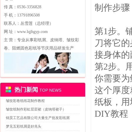
制作步骤
传 真：0536-3356828
手 机：13791896508
联系人：丛雪莲（总经理）
第1步。
网 址：www.lqjhgyp.com
主 营：专业从事彩纸屑、皮纳塔、皱纹彩
刀将它的
卷、阻燃固色彩纸等节庆用品研发生产
接身体的
第2步。
你需要为
这个厚度
热门新闻
TOP NEWS
纸板，用
皱纹彩卷纸纸花制作教程
皱纹纸制作彩虹层层裙（皮纳塔裙子）
DIY教
锦昊工艺品有限公司大量生产批发彩纸屑
梦见五彩纸屑是好兆头