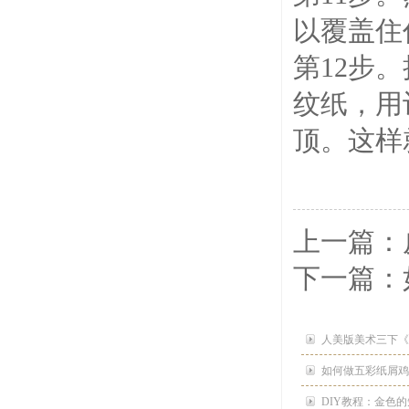
以覆盖住
第12步
纹纸，用
顶。这样
上一篇：
下一篇：
人美版美术三下《
如何做五彩纸屑鸡
DIY教程：金色