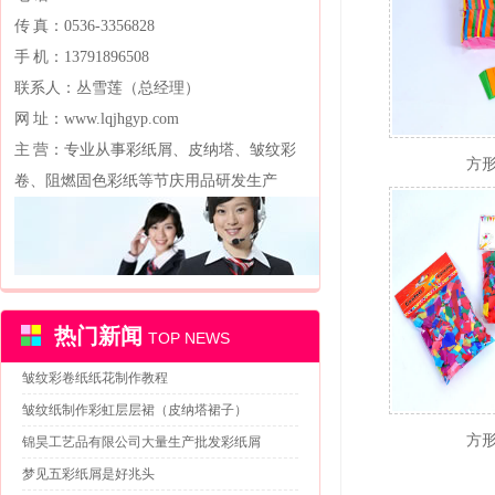
传 真：0536-3356828
手 机：13791896508
联系人：丛雪莲（总经理）
网 址：www.lqjhgyp.com
主 营：专业从事彩纸屑、皮纳塔、皱纹彩
方形
卷、阻燃固色彩纸等节庆用品研发生产
热门新闻
TOP NEWS
皱纹彩卷纸纸花制作教程
皱纹纸制作彩虹层层裙（皮纳塔裙子）
方形
锦昊工艺品有限公司大量生产批发彩纸屑
梦见五彩纸屑是好兆头