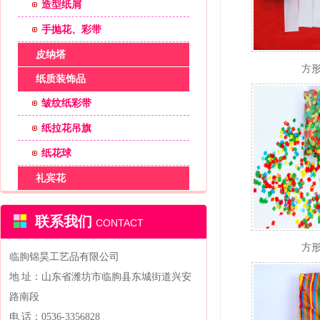
造型纸屑
手抛花、彩带
皮纳塔
方形
纸质装饰品
皱纹纸彩带
纸拉花吊旗
纸花球
礼宾花
联系我们
CONTACT
方形
临朐锦昊工艺品有限公司
地 址：山东省潍坊市临朐县东城街道兴安
路南段
电 话：0536-3356828