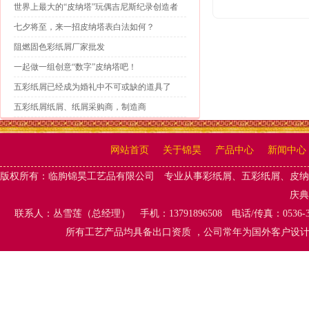
世界上最大的“皮纳塔”玩偶吉尼斯纪录创造者
七夕将至，来一招皮纳塔表白法如何？
阻燃固色彩纸屑厂家批发
一起做一组创意“数字”皮纳塔吧！
五彩纸屑已经成为婚礼中不可或缺的道具了
五彩纸屑纸屑、纸屑采购商，制造商
网站首页
关于锦昊
产品中心
新闻中心
版权所有：
临朐锦昊工艺品有限公司
专业从事
彩纸屑、五彩纸屑
、
皮纳
庆典
联系人：丛雪莲（总经理） 手机：13791896508 电话/传真：0536-
所有工艺产品均具备出口资质 ，公司常年为国外客户设计