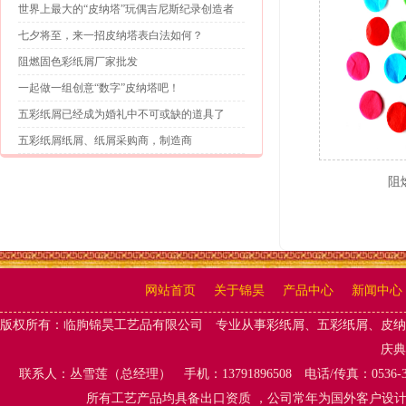
世界上最大的“皮纳塔”玩偶吉尼斯纪录创造者
七夕将至，来一招皮纳塔表白法如何？
阻燃固色彩纸屑厂家批发
一起做一组创意“数字”皮纳塔吧！
五彩纸屑已经成为婚礼中不可或缺的道具了
五彩纸屑纸屑、纸屑采购商，制造商
阻
网站首页
关于锦昊
产品中心
新闻中心
版权所有：
临朐锦昊工艺品有限公司
专业从事
彩纸屑、五彩纸屑
、
皮纳
庆典
联系人：丛雪莲（总经理） 手机：13791896508 电话/传真：0536-
所有工艺产品均具备出口资质 ，公司常年为国外客户设计