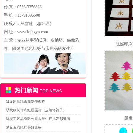
传 真：0536-3356828
手 机：13791896508
联系人：丛雪莲（总经理）
网 址：www.lqjhgyp.com
主 营：专业从事彩纸屑、皮纳塔、皱纹彩
阻燃印刷LO
卷、阻燃固色彩纸等节庆用品研发生产
热门新闻
TOP NEWS
皱纹彩卷纸纸花制作教程
皱纹纸制作彩虹层层裙（皮纳塔裙子）
阻燃
锦昊工艺品有限公司大量生产批发彩纸屑
梦见五彩纸屑是好兆头