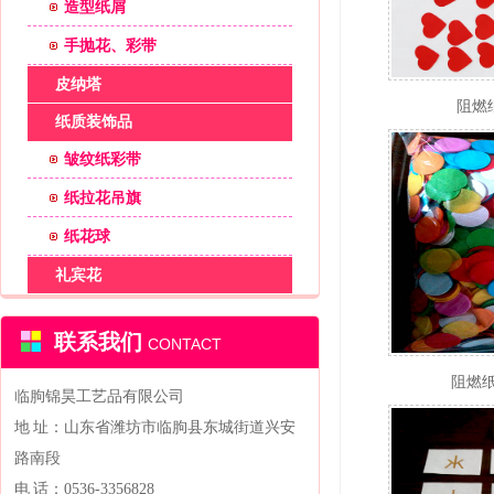
造型纸屑
手抛花、彩带
皮纳塔
阻燃
纸质装饰品
皱纹纸彩带
纸拉花吊旗
纸花球
礼宾花
联系我们
CONTACT
阻燃纸
临朐锦昊工艺品有限公司
地 址：山东省潍坊市临朐县东城街道兴安
路南段
电 话：0536-3356828