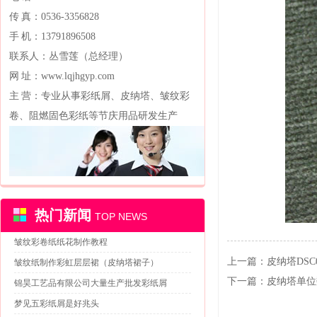
传 真：0536-3356828
手 机：13791896508
联系人：丛雪莲（总经理）
网 址：www.lqjhgyp.com
主 营：专业从事彩纸屑、皮纳塔、皱纹彩
卷、阻燃固色彩纸等节庆用品研发生产
热门新闻
TOP NEWS
皱纹彩卷纸纸花制作教程
上一篇：
皮纳塔DSC0
皱纹纸制作彩虹层层裙（皮纳塔裙子）
下一篇：
皮纳塔单位
锦昊工艺品有限公司大量生产批发彩纸屑
梦见五彩纸屑是好兆头