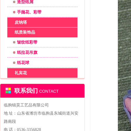
造型纸屑
手抛花、彩带
皮纳塔
纸质装饰品
皱纹纸彩带
纸拉花吊旗
纸花球
礼宾花
联系我们
CONTACT
临朐锦昊工艺品有限公司
地 址：山东省潍坊市临朐县东城街道兴安
路南段
电 话：0536-3356828