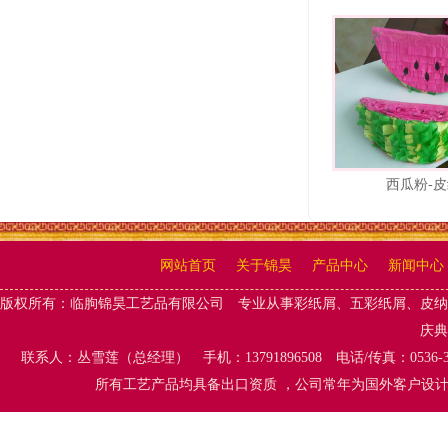
西瓜粉-
网站首页
关于锦昊
产品中心
新闻中心
版权所有：
临朐锦昊工艺品有限公司
专业从事
彩纸屑、五彩纸屑
、
皮纳
庆典
联系人：丛雪莲（总经理） 手机：13791896508 电话/传真：0536-
所有工艺产品均具备出口资质 ，公司常年为国外客户设计