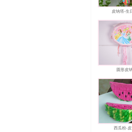
皮纳塔-生
圆形皮
西瓜粉-