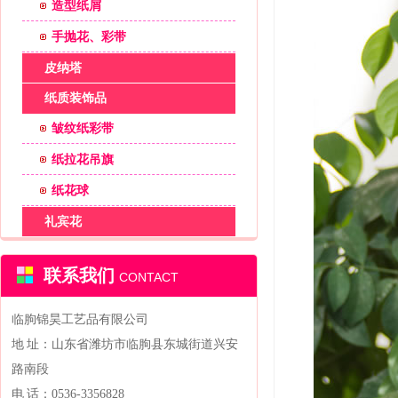
造型纸屑
手抛花、彩带
皮纳塔
纸质装饰品
皱纹纸彩带
纸拉花吊旗
纸花球
礼宾花
联系我们
CONTACT
临朐锦昊工艺品有限公司
地 址：山东省潍坊市临朐县东城街道兴安
路南段
电 话：0536-3356828