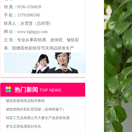
传 真：0536-3356828
手 机：13791896508
联系人：丛雪莲（总经理）
网 址：www.lqjhgyp.com
主 营：专业从事彩纸屑、皮纳塔、皱纹彩
卷、阻燃固色彩纸等节庆用品研发生产
热门新闻
TOP NEWS
皱纹彩卷纸纸花制作教程
皱纹纸制作彩虹层层裙（皮纳塔裙子）
锦昊工艺品有限公司大量生产批发彩纸屑
梦见五彩纸屑是好兆头