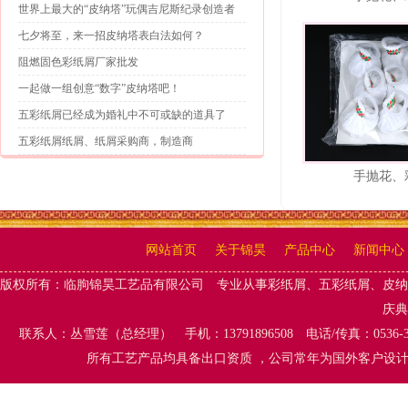
世界上最大的“皮纳塔”玩偶吉尼斯纪录创造者
七夕将至，来一招皮纳塔表白法如何？
阻燃固色彩纸屑厂家批发
一起做一组创意“数字”皮纳塔吧！
五彩纸屑已经成为婚礼中不可或缺的道具了
五彩纸屑纸屑、纸屑采购商，制造商
手抛花、
网站首页
关于锦昊
产品中心
新闻中心
版权所有：
临朐锦昊工艺品有限公司
专业从事
彩纸屑、五彩纸屑
、
皮纳
庆典
联系人：丛雪莲（总经理） 手机：13791896508 电话/传真：0536-
所有工艺产品均具备出口资质 ，公司常年为国外客户设计