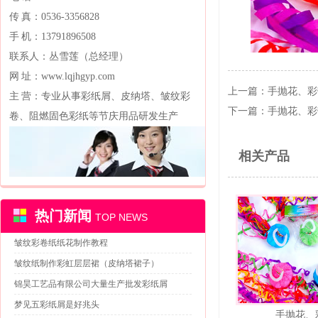
传 真：0536-3356828
手 机：13791896508
联系人：丛雪莲（总经理）
网 址：www.lqjhgyp.com
上一篇：
手抛花、彩
主 营：专业从事彩纸屑、皮纳塔、皱纹彩
下一篇：
手抛花、彩
卷、阻燃固色彩纸等节庆用品研发生产
相关产品
热门新闻
TOP NEWS
皱纹彩卷纸纸花制作教程
皱纹纸制作彩虹层层裙（皮纳塔裙子）
锦昊工艺品有限公司大量生产批发彩纸屑
梦见五彩纸屑是好兆头
手抛花、