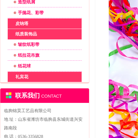
造型纸屑
手抛花、彩带
皮纳塔
纸质装饰品
皱纹纸彩带
纸拉花吊旗
纸花球
礼宾花
联系我们
CONTACT
临朐锦昊工艺品有限公司
地 址：山东省潍坊市临朐县东城街道兴安
路南段
电 话：0536-3356828