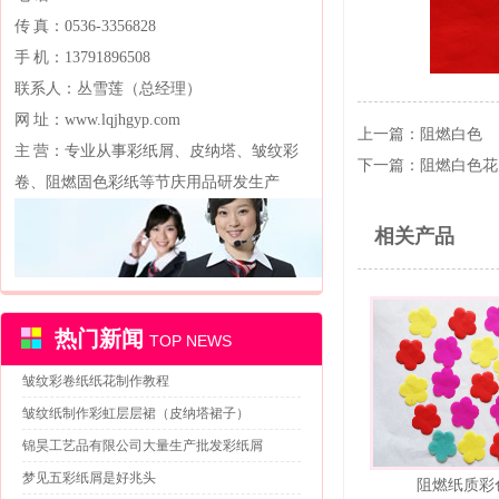
传 真：0536-3356828
手 机：13791896508
联系人：丛雪莲（总经理）
网 址：www.lqjhgyp.com
上一篇：
阻燃白色
主 营：专业从事彩纸屑、皮纳塔、皱纹彩
下一篇：
阻燃白色花
卷、阻燃固色彩纸等节庆用品研发生产
相关产品
热门新闻
TOP NEWS
皱纹彩卷纸纸花制作教程
皱纹纸制作彩虹层层裙（皮纳塔裙子）
锦昊工艺品有限公司大量生产批发彩纸屑
梦见五彩纸屑是好兆头
阻燃纸质彩