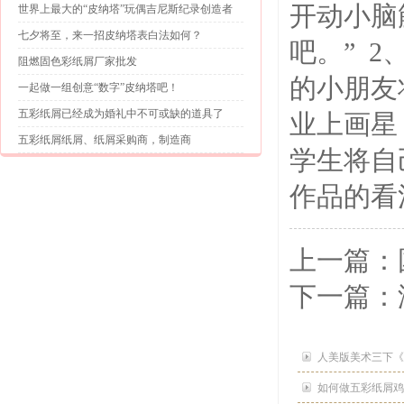
开动小脑
世界上最大的“皮纳塔”玩偶吉尼斯纪录创造者
七夕将至，来一招皮纳塔表白法如何？
吧。” 
阻燃固色彩纸屑厂家批发
的小朋友
一起做一组创意“数字”皮纳塔吧！
五彩纸屑已经成为婚礼中不可或缺的道具了
业上画星
五彩纸屑纸屑、纸屑采购商，制造商
学生将自
作品的看
上一篇：
下一篇：
人美版美术三下《
如何做五彩纸屑鸡