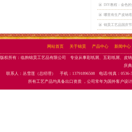
DIY教程：金色
哪里有生产皮纳塔
锦昊工艺品国庆节
网站首页
关于锦昊
产品中心
新闻中心
版权所有：
临朐锦昊工艺品有限公司
专业从事
彩纸屑、五彩纸屑
、
皮纳
庆典
联系人：丛雪莲（总经理） 手机：13791896508 电话/传真：0536-
所有工艺产品均具备出口资质 ，公司常年为国外客户设计