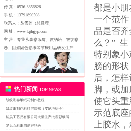
都是小朋
传 真：0536-3356828
手 机：13791896508
一个范作
联系人：丛雪莲（总经理）
品是否齐
网 址：www.lqjhgyp.com
主 营：专业从事彩纸屑、皮纳塔、皱纹彩
么？” 
卷、阻燃固色彩纸等节庆用品研发生产
特别象小
膀的形状
后，怎样
脚，或加
热门新闻
TOP NEWS
使它头重
皱纹彩卷纸纸花制作教程
皱纹纸制作彩虹层层裙（皮纳塔裙子）
示范底座
锦昊工艺品有限公司大量生产批发彩纸屑
上胶水
梦见五彩纸屑是好兆头