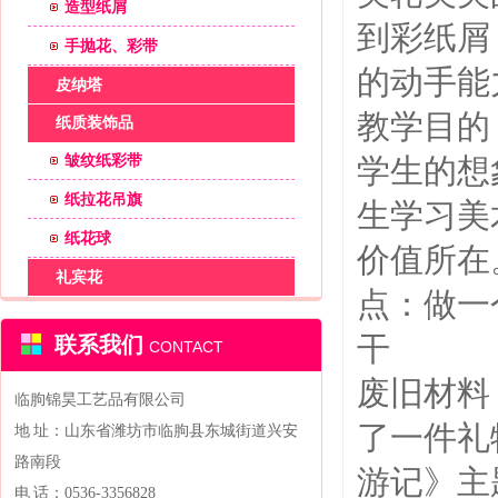
造型纸屑
到彩纸屑
手抛花、彩带
的动手能
皮纳塔
教学目的
纸质装饰品
皱纹纸彩带
学生的想
纸拉花吊旗
生学习美
纸花球
价值所在
礼宾花
点：做一
干 （
联系我们
CONTACT
废旧材料
临朐锦昊工艺品有限公司
了一件礼
地 址：山东省潍坊市临朐县东城街道兴安
路南段
游记》主
电 话：0536-3356828